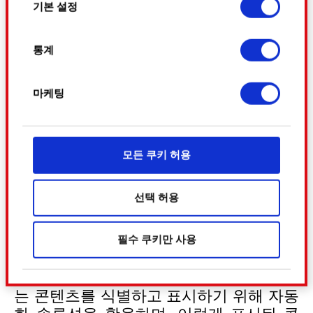
기본 설정
If you allow, we would also like to:
-
ban.appeals@cdprojektred.com
으로 이
Collect information about your geographical
메일 전송
통계
location which can be accurate to within
several meters
-
이 양식
사용(익명 신고만 가능하며 자세
Identify your device by actively scanning it
마케팅
한 내용은 아래를 참고하시기 바랍니다)
for specific characteristics (fingerprinting)
Find out more about how your personal data is
processed and set your preferences in the
운영진과 관리자는 토론 게시판 또는 서비
모든 쿠키 허용
details section
.
스 이용자가 생성한 콘텐츠를 자발적으로
검토하고, 이에 따라 필요한 조치를 취할
일부 쿠키는 웹 사이트를 정상적으로 이용하기 위
선택 허용
수 있습니다.
해 필요합니다. 그 밖의 쿠키는 선택적이며, 당사
담당자는 토론 게시판 또는 서비스 이용자
에 콘텐츠 관련 기술적 피드백을 제공하여 사용자
필수 쿠키만 사용
나 기타 제삼자가 신고한 콘텐츠를 바탕으
의 웹사이트 이용 환경을 개선하기 위해 사용됩니
로 필요한 조치를 취할 수 있습니다.
다. 예를 들어, 소셜 미디어를 통해 사용자와 소통
또한, 저희는 잠재적으로 위반 소지가 있
할 경우, 사용자의 선호도를 파악하기 위해 쿠키의
는 콘텐츠를 식별하고 표시하기 위해 자동
일부를 저희 파트너와 공유할 수도 있습니다. 물
론, 이처럼 선택적으로 쿠키를 사용할 경우에는 사