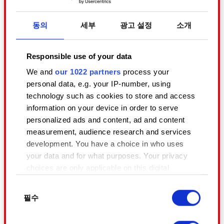
필요한 멘션을 보내 괴롭히는 행위는 허용
되지 않습니다.
동의
세부
광고 설정
소개
- 투표/평가 시스템을 인위적으로 조작하
지 마세요.
- 여러 사용자 계정을 동시에 사용하지 마
Responsible use of your data
세요.
We and
our 1022 partners
process your
personal data, e.g. your IP-number, using
technology such as cookies to store and access
커뮤니티의 토론 게시판과 기타 서비스를
information on your device in order to serve
안전하고 쾌적한 환경으로 유지하기 위해,
personalized ads and content, ad and content
저희는 유해하거나 법을 위반하거나 사용
measurement, audience research and services
자 약관에 위배되는 모든 콘텐츠(위반 콘
development. You have a choice in who uses
텐츠)를 최대한 삭제하기 위해 최선을 다
your data and for what purposes. Your privacy
하고 있습니다.
choices are only applicable on this digital
여러분도 다음과 같은 방법으로 위반 콘텐
property where you have made your choices.
동
You can change or withdraw your consent any
츠를 신고함으로써 이 목표에 동참하실 수
필수
의
time from the Cookie Declaration or by clicking
있습니다:
선
on the Privacy trigger icon.
- 각 플랫폼에서 제공하는 신고 도구 이용
택