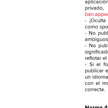
aplicació
privad
ban.appe
- ¡Oculta
como spoi
- No publi
ambiguos,
- No publ
signific
reflotar e
- Si el f
publicar 
un idioma
con el mo
correcta.
Norma 4: