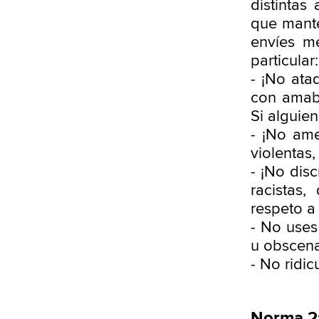
distintas
que mante
envíes m
particular:
- ¡No ata
con amabi
Si alguie
- ¡No am
violentas,
- ¡No dis
racistas,
respeto a
- No uses
u obscenas
- No ridic
Norma 2