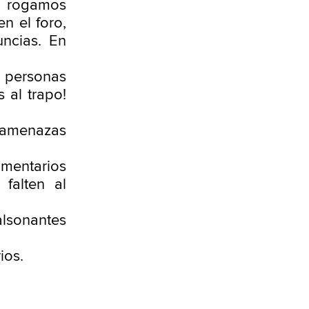
te rogamos
n el foro,
ncias. En
s personas
 al trapo!
 amenazas
omentarios
falten al
alsonantes
ios.