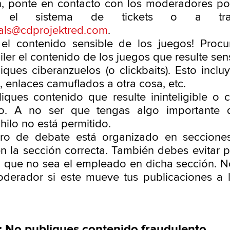
n, ponte en contacto con los moderadores p
o, el sistema de tickets o a tr
als@cdprojektred.com
.
 el contenido sensible de los juegos! Proc
ler el contenido de los juegos que resulte sens
ques ciberanzuelos (o clickbaits). Esto incluy
 enlaces camuflados a otra cosa, etc.
iques contenido que resulte ininteligible o 
ado. A no ser que tengas algo importante q
l hilo no está permitido.
oro de debate está organizado en secciones
en la sección correcta. También debes evitar p
 que no sea el empleado en dicha sección. N
derador si este mueve tus publicaciones a 
 No publiques contenido fraudulento