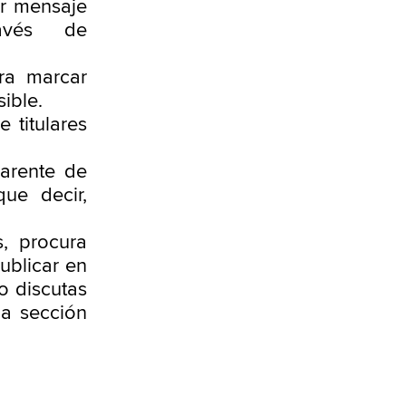
or mensaje
avés de
ura marcar
ible.
e titulares
carente de
ue decir,
, procura
ublicar en
o discutas
la sección