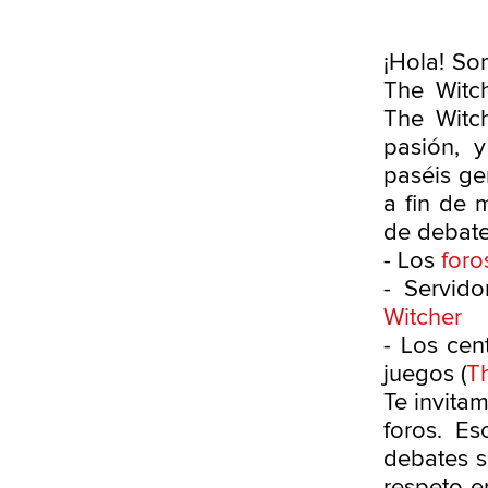
¡Hola! S
The Witc
The Witc
pasión, 
paséis ge
a fin de 
de debate
- Los
foro
- Servido
Witcher
- Los cen
juegos (
T
Te invita
foros. E
debates s
respeto e