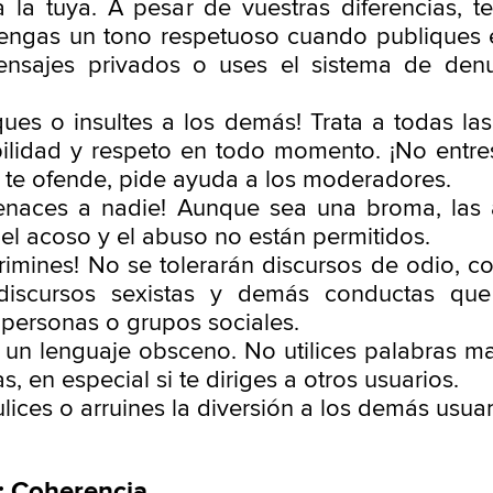
 a la tuya. A pesar de vuestras diferencias, 
ngas un tono respetuoso cuando publiques e
ensajes privados o uses el sistema de denu
ques o insultes a los demás! Trata a todas la
lidad y respeto en todo momento. ¡No entres
n te ofende, pide ayuda a los moderadores.
enaces a nadie! Aunque sea una broma, las
 el acoso y el abuso no están permitidos.
crimines! No se tolerarán discursos de odio, c
 discursos sexistas y demás conductas que 
 personas o grupos sociales.
 un lenguaje obsceno. No utilices palabras m
, en especial si te diriges a otros usuarios.
ulices o arruines la diversión a los demás usuar
: Coherencia