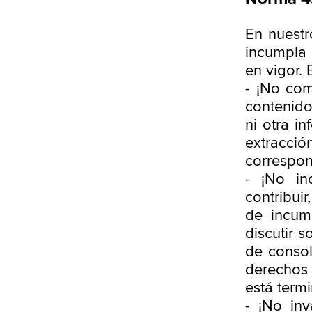
En nuestr
incumpla 
en vigor. 
- ¡No com
contenido
ni otra i
extracció
correspon
- ¡No in
contribuir
de incump
discutir 
de consol
derechos d
está term
- ¡No in