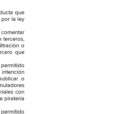
nducta que
por la ley
i comentar
 terceros,
ltración o
rcero que
permitido
a intención
publicar o
emuladores
riales con
a piratería
permitido