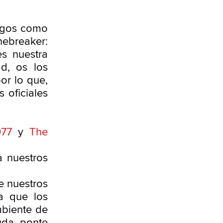
egos como
ebreaker:
s nuestra
d, os los
or lo que,
 oficiales
077
y
The
a nuestros
e nuestros
a que los
mbiente de
uda, ponte