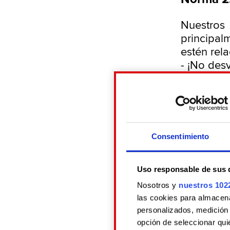
Nuestros 
principal
estén rela
- ¡No des
que corr
momento o
- ¡No sa
elementos
se trate 
Consentimiento
CDPR.
- No abu
Uso responsable de sus 
incluyen 
nuestra 
Nosotros y
nuestros 102
las cookies para almacenar
nuestros
personalizados, medición d
tendrán l
opción de seleccionar qui