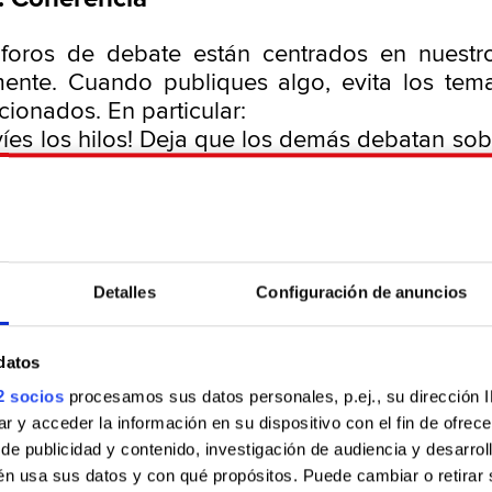
foros de debate están centrados en nuestro
mente. Cuando publiques algo, evita los te
cionados. En particular:
víes los hilos! Deja que los demás debatan sob
esponda. Si deseas hablar sobre otra cosa,
 el lugar adecuados y no acapares el debate
ques temas como la religión, la polític
 que den pie a discusiones acaloradas! A me
de los mundos ficticios en los que se basan los
Detalles
Configuración de anuncios
ses de las secciones de temas varios. Algu
datos
secciones donde podrás comentar temas de in
comunidad que no estén estrechamente 
2 socios
procesamos sus datos personales, p.ej., su dirección 
 y acceder la información en su dispositivo con el fin de ofrece
 juegos. Nuestro personal y nuestros mo
e publicidad y contenido, investigación de audiencia y desarroll
a última palabra sobre lo que se podrá comenta
én usa sus datos y con qué propósitos. Puede cambiar o retirar