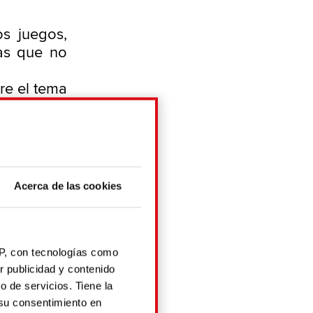
s juegos,
mas que no
re el tema
 busca el
.
a y demás
nos... que
 juegos de
Acerca de las cookies
nos foros
terés para
ligados a
IP, con tecnologías como
r publicidad y contenido
deradores
o de servicios. Tiene la
r o no.
 su consentimiento en