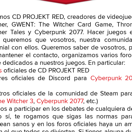
omos CD PROJEKT RED, creadores de videoju
her, GWENT: The Witcher Card Game, Thron
her Tales y Cyberpunk 2077. Hacer juegos e
y queremos que vosotros, nuestra comunida
nial con ellos. Queremos saber de vosotros, p
mantener el contacto, organizamos varios foros
 dedicados a nuestros juegos. En particular:
s
oficiales de CD PROJEKT RED
res oficiales de Discord para
Cyberpunk 2
tros oficiales de la comunidad de Steam par
he Witcher 3
,
Cyberpunk 2077
, etc.)
mos a participar en los debates de cualquiera d
so sí, te rogamos que sigas las normas par
ean sanos y en los foros oficiales haya un a
n el que todos se diviertan. Si tienes alguna d