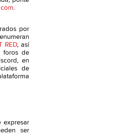
d.com
.
trados por
 enumeran
T RED
, así
 foros de
scord, en
ciales de
plataforma
e expresar
ueden ser