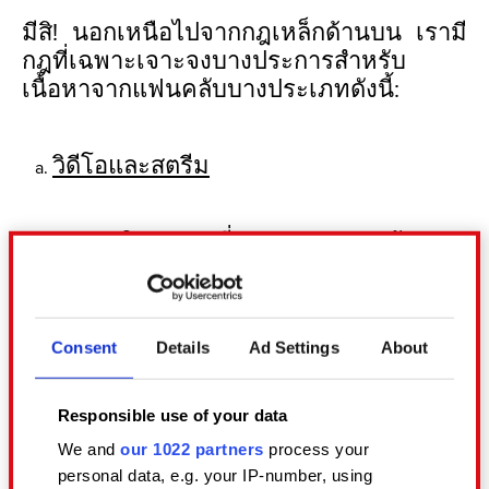
มีสิ! นอกเหนือไปจากกฎเหล็กด้านบน เรามี
กฎที่เฉพาะเจาะจงบางประการสำหรับ
เนื้อหาจากแฟนคลับบางประเภทดังนี้:
วิดีโอและสตรีม
เราคิดว่าการที่ชุมชนของเราสร้าง
วิดีโอการเล่นเกม, บทสรุปเกม, วิดีโอ
Let’s Play, คู่มือแนะนำความสำเร็จ
และวิดีโอรีวิวเกมที่แสนวิเศษเหล่านั้น
Consent
Details
Ad Settings
About
เป็นเรื่องที่ยอดเยี่ยมมาก! เราส่งเสริม
ให้ทุกคนสร้างวิดีโอโดยใช้เนื้อหาจาก
เกมของเรา เช่นเดียวกันกับการเผย
Responsible use of your data
แพร่สตรีมสดเกมของเราออกสู่
We and
our 1022 partners
process your
สาธารณะ ไม่ต้องเกรงใจที่จะเผยแพร่
personal data, e.g. your IP-number, using