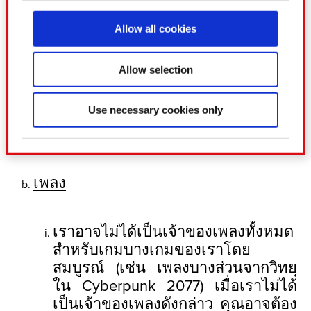
Find out more about how your personal data is
ก็ตามอย่างแท้จริง (เช่น อย่าใช้
processed and set your preferences in the
ภาพถ่ายทำเล่าเรื่องหรือวิดีโอแสดง
Allow all cookies
details section
.
ระบบการเล่นเกมของเราเพื่อเป็นพื้น
หลังสำหรับอะไรอย่างเช่นมิวสิกวิดีโอ)
Some are required to make the site’s features
Allow selection
หากคุณต้องการใช้เกมของเราสำหรับ
click. Others are optional and provide us
สิ่งที่ไม่มีความเกี่ยวข้อง ให้ขอเราล่วง
technical and content-related feedback so the
Use necessary cookies only
หน้าผ่านทาง
site will click better with you. To help us reach
legal@cdprojektred.com
you, for example via social media, with
something of ours you might find interesting,
occasionally we might also share bits of our
เพลง
cookies with our partners. Any of these optional
cookies will require your permission, though.
เราอาจไม่ได้เป็นเจ้าของเพลงทั้งหมด
You’ll find all the details regarding our use of
สำหรับเกมบางเกมของเราโดย
cookies and tweak your preferences regarding
สมบูรณ์ (เช่น เพลงบางส่วนจากวิทยุ
them in the “Settings” menu below.
ใน Cyberpunk 2077) เมื่อเราไม่ได้
เป็นเจ้าของเพลงดังกล่าว คุณอาจต้อง