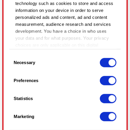
เนื้อหาจากแฟนคลับของคุณบน
technology such as cookies to store and access
YouTube, Twitch และเว็บไซต์สำหรับ
information on your device in order to serve
การแชร์วิดีโออื่น ๆ
personalized ads and content, ad and content
measurement, audience research and services
development. You have a choice in who uses
เราไม่มีปัญหากับการสร้างรายได้จาก
your data and for what purposes. Your privacy
วิดีโอและสตรีมผ่านทางโปรแกรม
choices are only applicable on this digital
property where you have made your choices.
พาร์ทเนอร์ของ YouTube และ Twitch
Consent
You can change or withdraw your consent any
(รวมถึงโปรแกรมของเว็บไซต์สำหรับ
Necessary
Selection
time from the Cookie Declaration or by clicking
การแชร์วิดีโอ/สตรีมอื่น ๆ ที่คล้ายคลึง
on the Privacy trigger icon.
กัน) แต่ทั้งนี้ห้ามจำกัดการเข้าถึง
Preferences
เนื้อหาเหล่านั้นด้วยการเรียกเก็บเงิน
If you allow, we would also like to:
อย่างที่ได้กล่าวไว้ข้างต้น
Collect information about your geographical
Statistics
location which can be accurate to within
several meters
สำคัญ: โปรดอย่าใช้เนื้อหาจากเกม
Identify your device by actively scanning it
Marketing
ของเราในวิดีโอและสตรีมที่ไม่มีความ
for specific characteristics (fingerprinting)
เกี่ยวข้องกับเกมของเราในทางใด ๆ