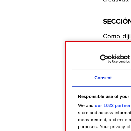
SECCIÓN
Como diji
hagas cos
queremo
preferimo
circuland
eso, ¿ver
Consent
implemen
contenido
Responsible use of your 
We and
our 1022 partner
Prohibi
store and access informat
fans fu
measurement, audience re
hacer 
purposes. Your privacy ch