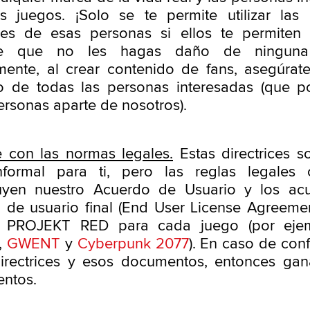
os juegos. ¡Solo se te permite utilizar la
es de esas personas si ellos te permiten 
re que no les hagas daño de ninguna
mente, al crear contenido de fans, asegúrat
o de todas las personas interesadas (que p
ersonas aparte de nosotros).
 con las normas legales.
Estas directrices s
nformal para ti, pero las reglas legales 
tuyen nuestro Acuerdo de Usuario y los ac
a de usuario final (End User License Agreeme
 PROJEKT RED para cada juego (por eje
,
GWENT
y
Cyberpunk 2077
). En caso de conf
directrices y esos documentos, entonces ga
ntos.