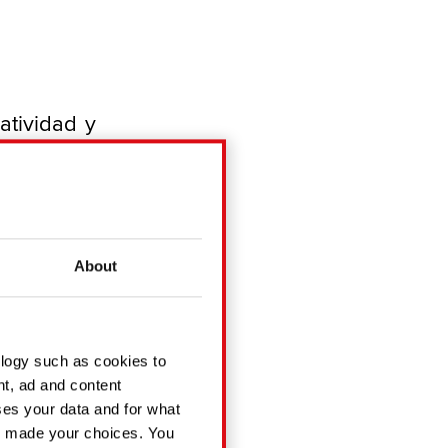
atividad y
icho esto,
eguros y
 de clones
staría ver
icitó que
About
an a todo
ology such as cookies to
ntenido de
nt, ad and content
 no puedes
es your data and for what
mercial, a
ve made your choices. You