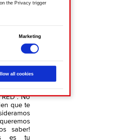
trario a
on the Privacy trigger
e videos y
naciones
, pero no
 detrás de
several meters
Marketing
 coloques
details section
.
chnical and content-
contenido
a social media, with
llow all cookies
cookies with our partners.
imilar) en
 no oficial
 RED”. No
g them in the “Settings”
ien que te
sideramos
e queremos
os saber!
as es tu