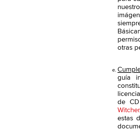
nuestr
imágen
siemp
Básica
permis
otras p
Cumple
guía i
consti
licenci
de CD
Witcher
estas 
docume