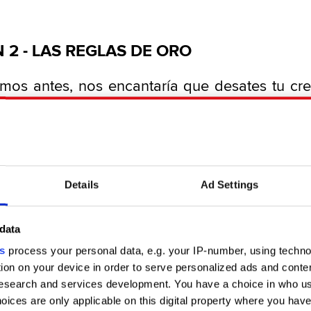
 2 - LAS REGLAS DE ORO
mos antes, nos encantaría que desates tu cre
as increíbles inspiradas en nuestros juegos. D
s que nuestros juegos se mantengan s
s no ver copias, mutaciones ni otros tipos
o. Estamos seguros de que a ti tampoco te gu
dad? Por eso, nuestro equipo legal nos sol
Details
Ad Settings
temos algunas ‘Reglas de Oro’ que se aplic
 de fans – aquí están:
data
s
process your personal data, e.g. your IP-number, using techn
do el uso comercial.
Nos encantaría que tu co
ion on your device in order to serve personalized ads and conte
era creado por fans para fans. Por lo tanto,
search and services development. You have a choice in who us
nada con nuestros juegos con ningún fin co
oices are only applicable on this digital property where you ha