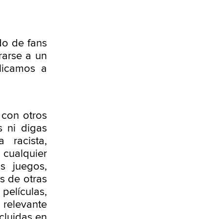
do de fans
rarse a un
licamos a
con otros
s ni digas
 racista,
 cualquier
 juegos,
s de otras
películas,
s relevante
cluidas en