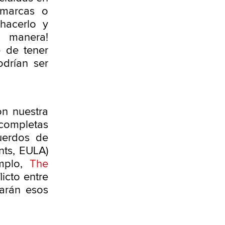
s marcas o
hacerlo y
 manera!
e de tener
odrían ser
on nuestra
completas
uerdos de
nts, EULA)
mplo,
The
licto entre
narán esos