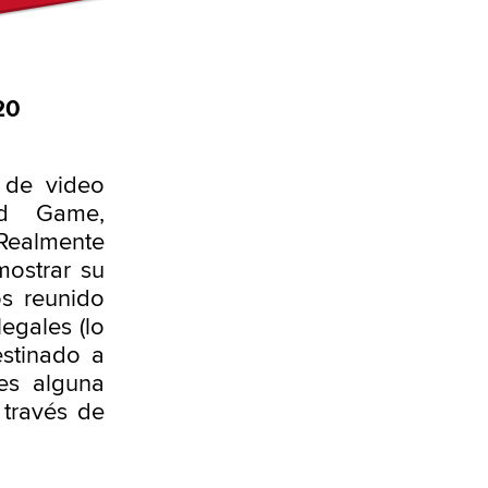
20
de video
rd Game,
Realmente
ostrar su
s reunido
egales (lo
stinado a
nes alguna
 través de