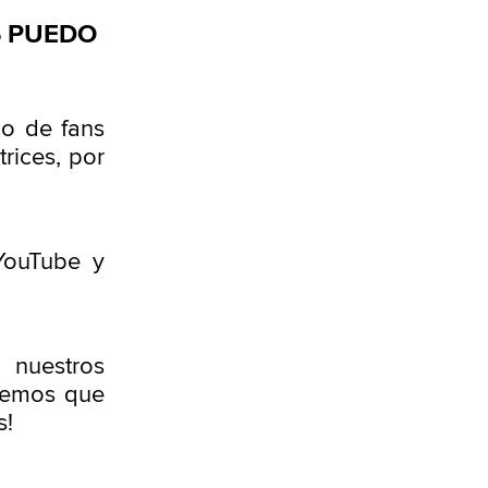
S PUEDO
do de fans
rices, por
YouTube y
a nuestros
abemos que
s!