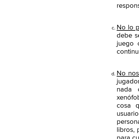
respons
No lo 
debe se
juego 
continu
No nos 
jugado
nada c
xenófob
cosa 
usuario
persona
libros,
para cu