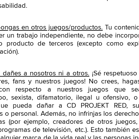
abilidad.
pongas en otros juegos/productos.
Tu conteni
r un trabajo independiente, no debe incorpo
o producto de terceros (excepto como exp
ación).
dañes a nosotros ni a otros.
¡Sé respetuoso 
res, fans y nuestros juegos! No crees, haga
on respecto a nuestros juegos que sea
o, sexista, difamatorio, ilegal u ofensivo, o
que pueda dañar a CD PROJEKT RED, sus
s o personal. Además, no infrinjas los derecho
s (por ejemplo, creadores de otros juegos, 
 programas de televisión, etc.). Esto también e
alquier marca de la vida real y las personas in