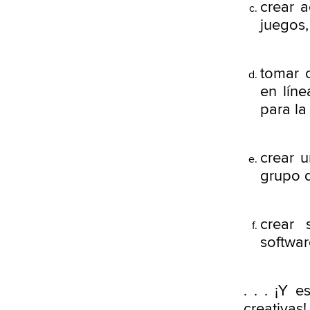
crear a
juegos,
tomar c
en líne
para la
crear 
grupo d
crear 
softwar
. . . ¡Y 
creativas!