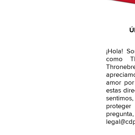
Ú
¡Hola! 
como Th
Thronebre
apreciamo
amor por
estas dir
sentimos
proteger 
pregunta,
legal@cdp