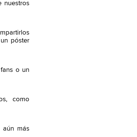
e nuestros
mpartirlos
 un póster
 fans o un
gos, como
as aún más