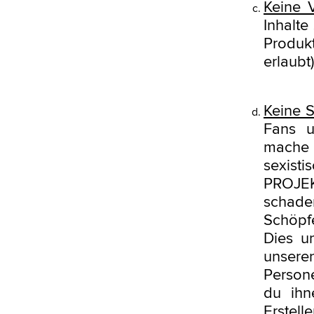
Keine 
Inhalte
Produk
erlaubt)
Keine 
Fans u
mache 
sexisti
PROJEK
schade
Schöpfe
Dies u
unsere
Persone
du ihn
Erstell