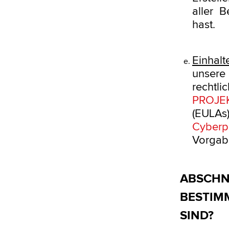
aller 
hast.
Einhal
unsere
rechtl
PROJE
(EULAs)
Cyberp
Vorgab
ABSCHNI
BESTIM
SIND?