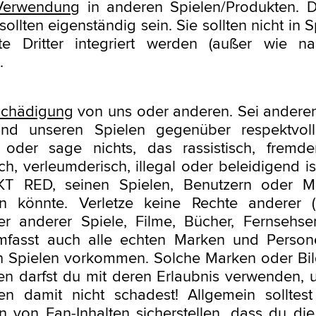
Verwendung
in anderen Spielen/Produkten. D
 sollten eigenständig sein. Sie sollten nicht in 
te Dritter integriert werden (außer wie na
.
Schädigung
von uns oder anderen. Sei anderen
nd unseren Spielen gegenüber respektvoll!
oder sage nichts, das rassistisch, fremden
sch, verleumderisch, illegal oder beleidigend i
T RED, seinen Spielen, Benutzern oder Mit
n könnte. Verletze keine Rechte anderer (
r anderer Spiele, Filme, Bücher, Fernsehser
mfasst auch alle echten Marken und Persone
n Spielen vorkommen. Solche Marken oder Bil
n darfst du mit deren Erlaubnis verwenden, 
en damit nicht schadest! Allgemein solltes
en von Fan-Inhalten sicherstellen, dass du die