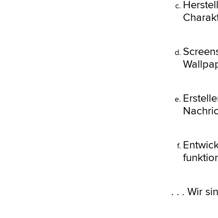
Herstel
Charakt
Screen
Wallpa
Erstell
Nachric
Entwick
funktio
. . . Wir 