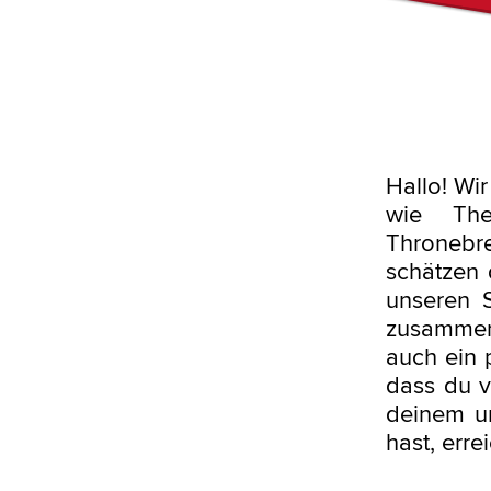
Hallo! Wi
wie Th
Thronebr
schätzen 
unseren S
zusammeng
auch ein p
dass du v
deinem u
hast, err