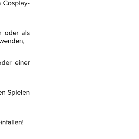
n Cosplay-
n oder als
rwenden,
oder einer
en Spielen
infallen!