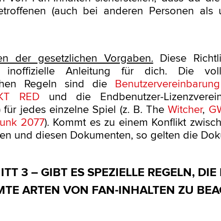
Betroffenen (auch bei anderen Personen als 
ten der gesetzlichen Vorgaben.
Diese Richtl
 inoffizielle Anleitung für dich. Die voll
ichen Regeln sind die
Benutzervereinbaru
KT RED
und die Endbenutzer-Lizenzverei
 für jedes einzelne Spiel (z. B. The
Witcher
,
G
unk 2077
). Kommt es zu einem Konflikt zwisc
en und diesen Dokumenten, so gelten die Do
TT 3 – GIBT ES SPEZIELLE REGELN, DIE
MTE ARTEN VON FAN-INHALTEN ZU BE