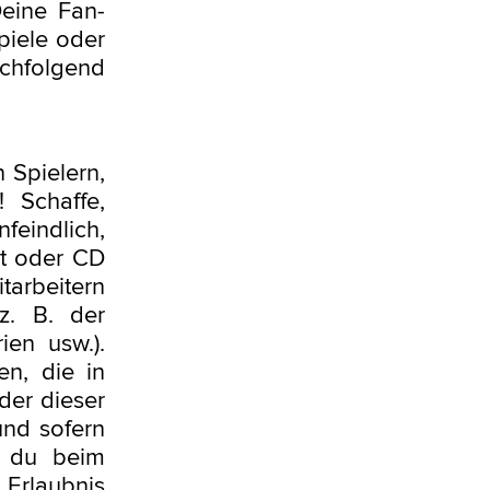
eine Fan-
Spiele oder
chfolgend
 Spielern,
 Schaffe,
feindlich,
st oder CD
arbeitern
z. B. der
ien usw.).
n, die in
der dieser
und sofern
t du beim
 Erlaubnis