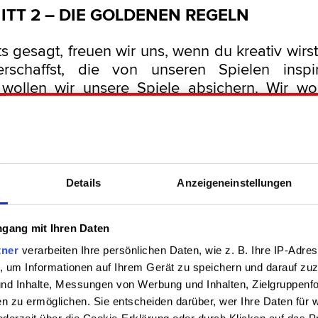
TT 2 – DIE GOLDENEN REGELN
s gesagt, freuen wir uns, wenn du kreativ wirst
rschaffst, die von unseren Spielen inspiri
ollen wir unsere Spiele absichern. Wir wol
utationen oder andere Klone herumfliegen s
u doch auch nicht wollen, oder? Unser Rech
 gebeten, ein paar „goldene Regeln“ aufzustelle
nhalte gelten. Das sind diese hier:
Details
Anzeigeneinstellungen
kommerzielle Nutzung.
Wir möchten, dass Fa
gang mit Ihren Daten
s für Fans erstellt werden. Daher darfst du uns
ann zu kommerziellen Zwecken nutzen, w
tner
verarbeiten Ihre persönlichen Daten, wie z. B. Ihre IP-Adres
gend ausdrücklich erlaubt ist (siehe z. B. Absc
, um Informationen auf Ihrem Gerät zu speichern und darauf zuz
und Inhalte, Messungen von Werbung und Inhalten, Zielgruppenf
 und Streams). Du darfst gerne angemessene 
n zu ermöglichen. Sie entscheiden darüber, wer Ihre Daten für 
dung mit deinen Fan-Inhalten annehmen, aber