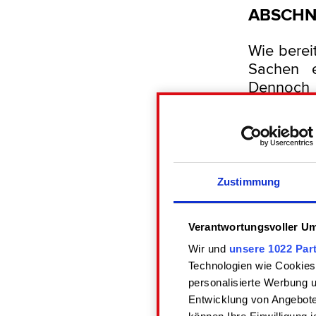
ABSCHNI
Wie bereit
Sachen e
Dennoch w
Kopien, M
würdest d
uns daher
alle Fan-I
Zustimmung
Keine 
Verantwortungsvoller Um
von Fan
nur d
Wir und
unsere 1022 Par
nachfol
Technologien wie Cookies
personalisierte Werbung 
Videos
Entwicklung von Angebote
Verbin