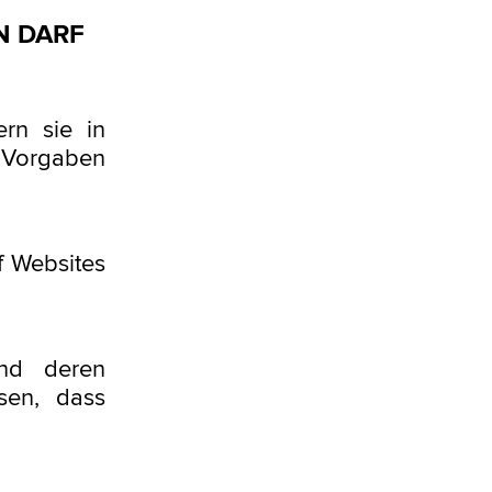
N DARF
ern sie in
Vorgaben
f Websites
und deren
sen, dass