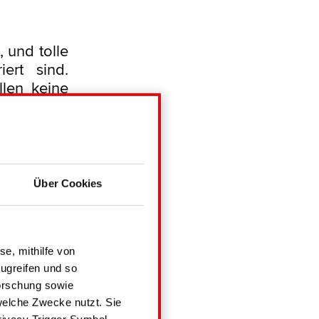
, und tolle
ert sind.
len keine
ehen. Das
tsteam hat
n, die für
Über Cookies
n-Inhalte
ere Spiele
enn dies
se, mithilfe von
hnitt 3 zu
ugreifen und so
orschung sowie
Spenden in
welche Zwecke nutzt. Sie
 du darfst