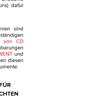
uns) dafür
inien sind
ständigen
ng von CD
nbarungen
WENT
und
hen diesen
kumente.
 FÜR
ACHTEN