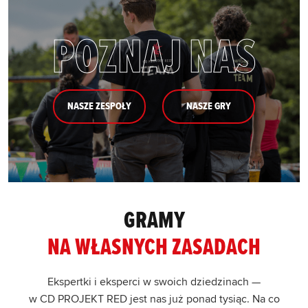
POZNAJ NAS
NASZE ZESPOŁY
NASZE GRY
GRAMY
NA WŁASNYCH ZASADACH
Ekspertki i eksperci w swoich dziedzinach —
w CD PROJEKT RED jest nas już ponad tysiąc. Na co