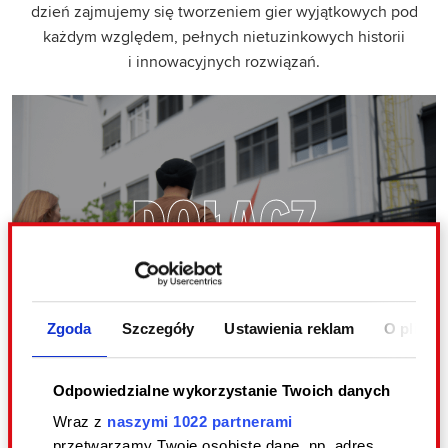
dzień zajmujemy się tworzeniem gier wyjątkowych pod
każdym względem, pełnych nietuzinkowych historii
i innowacyjnych rozwiązań.
DOŁĄCZ
BENEFITY
OTWARTE
REKRUTACJE
Zgoda
Szczegóły
Ustawienia reklam
O plikac
Odpowiedzialne wykorzystanie Twoich danych
Wraz z
naszymi 1022 partnerami
przetwarzamy Twoje osobiste dane, np. adres