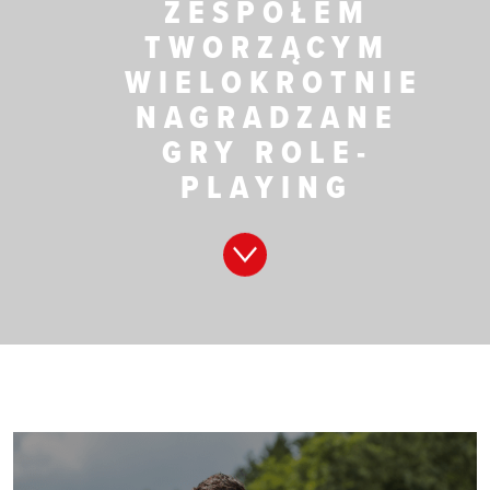
ZESPOŁEM
TWORZĄCYM
WIELOKROTNIE
NAGRADZANE
GRY ROLE-
PLAYING