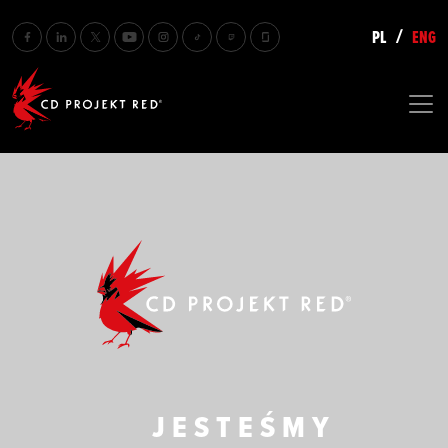
PL
ENG
/
CD PROJEKT RED
JESTEŚMY