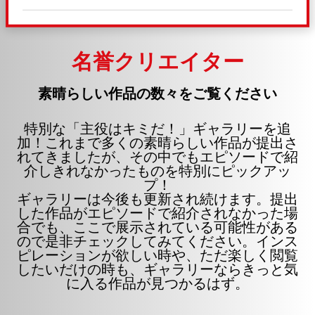
関する詳細は、下記の「設定」メニューでご確認
ください。
名誉クリエイター
素晴らしい作品の数々をご覧ください
特別な「主役はキミだ！」ギャラリーを追
加！これまで多くの素晴らしい作品が提出さ
れてきましたが、その中でもエピソードで紹
介しきれなかったものを特別にピックアッ
プ！
ギャラリーは今後も更新され続けます。提出
した作品がエピソードで紹介されなかった場
合でも、ここで展示されている可能性がある
ので是非チェックしてみてください。インス
ピレーションが欲しい時や、ただ楽しく閲覧
したいだけの時も、ギャラリーならきっと気
に入る作品が見つかるはず。