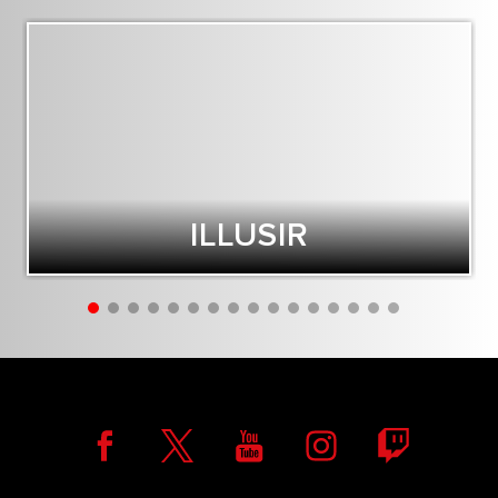
ILLUSIR
Ⱄⱅⱁⱀⰵⱄ ⱃⰵⰿⰵⰿⰱⰵⱃ, Ⰰⱀⰴ ⱄⱁ ⰴⱁⰵⱄ ⰱⰾⱁⱁⰴ.