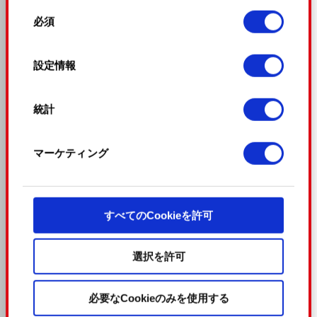
回エピソードを形作ろう！
同
特定の特性（フィンガープリント）を積
必須
意
極的にスキャンしてデバイスを特定します
の
詳細セクション
で個人データの処理方法と設定を
選
設定情報
行ってください。「Cookie宣言」からいつでも
択
同意を変更または撤回できます。
統計
一部のCookieはウェブサイトの機能を正常にお
使いいただくために必要なものです。その他の
マーケティング
Cookieは、ウェブサイトの品質向上のために、
見出された家族
オプションとして技術的およびコンテンツ関連の
フィードバックを送信します。また、ソーシャル
メディア上などでお客様が興味を持ちそうなコン
29%
すべてのCookieを許可
テンツをお届けするために、一部のCookieをパ
ートナーに提供する場合があります。お客様の許
可なくこれらのオプションが有効になることはあ
選択を許可
りません。
人のプレイヤーが投票
必要なCookieのみを使用する
Cookieの使用およびパフォーマンスの変更点に