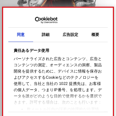
すべてはキミ次第！
ナイトシティはハッピーエンドとは無縁の
同意
詳細
広告設定
概要
街。ただし、運がよければ… かけがえのない
誰かに出会うことはあります。
責任あるデータ使用
信用できるクルー。ピンチのときに手を差し
パーソナライズされた広告とコンテンツ、広告と
伸べてくれる存在。ただの仕事を、伝説に変
コンテンツの測定、オーディエンスの洞察、製品
開発を提供するために、デバイスに情報を保存お
える奴ら。
よびアクセスするCookieなどのテクノロジーを
今回のエピソードでは、ロマンスではなく、
使用して、当社と当社の 1022 提携先は、お客様
の個人データ、つまりIP番号、を処理します。デ
『サイバーパンク2077』で出会った仲間たち
ータを誰がどのような目的で使用するかを選択で
にスポットライトを当てていきます。
きます。
許可する場合は、次のことも行います：
数メートル以内の誤差の地理的な位置情
さっそく投票して、「主役はキミだ！」の次
報を収集します