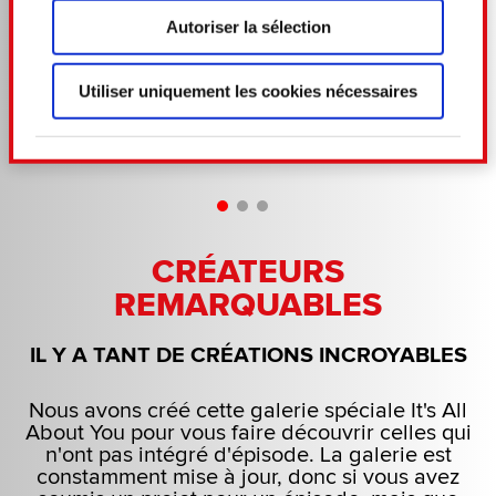
29%
digitales).
Autoriser la sélection
Pour en savoir plus sur le traitement de vos
données personnelles et définir vos préférences,
Utiliser uniquement les cookies nécessaires
reportez-vous à la
section « Détails »
. Vous
VOTE DES JOUEURS
pouvez modifier ou retirer votre consentement à
tout moment à partir de la déclaration sur les
cookies.
Certains sont indispensables pour faire
CRÉATEURS
fonctionner le site. D'autres sont optionnels et
nous fournissent des informations techniques et
REMARQUABLES
des retours sur le contenu consulté, pour pouvoir
adapter le site à vos besoins. Par exemple, ils
IL Y A TANT DE CRÉATIONS INCROYABLES
peuvent nous aider à vous contacter via les
réseaux sociaux si nous avons des informations
Nous avons créé cette galerie spéciale It's All
qui peuvent vous intéresser. Parfois, nous
About You pour vous faire découvrir celles qui
partageons également certains de nos cookies
n'ont pas intégré d'épisode. La galerie est
constamment mise à jour, donc si vous avez
avec nos partenaires. Cependant, ces cookies