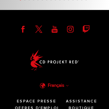
Ⱄⱅⱁⱀⰵⱄ ⱃⰵⰿⰵⰿⰱⰵⱃ, Ⰰⱀⰴ ⱄⱁ ⰴⱁⰵⱄ ⰱⰾⱁⱁⰴ.
Français
ESPACE PRESSE
ASSISTANCE
OFFRES D'EMPLOI
BOUTIQUE