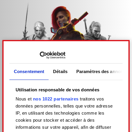
C'EST VOUS QUI AVEZ
LE POUVOIR !
Consentement
Détails
Paramètres des annonces
À NIGHT CITY, LES FINS HEUREUSES, ÇA
COURT PAS LES RUES. MAIS AVEC UN PEU DE
Utilisation responsable de vos données
CHANCE, VOUS CROISEREZ DES PERSONNES
QUI EN VALENT VRAIMENT LA PEINE.
Nous et
nos 1022 partenaires
traitons vos
données personnelles, telles que votre adresse
Ceux qui deviennent votre équipe. Vous aident
IP, en utilisant des technologies comme les
en vous ouvrant des portes quand tous les
cookies pour stocker et accéder à des
autres vous laissent tomber. Ceux qui
informations sur votre appareil, afin de diffuser
transforment le moindre job en mission de