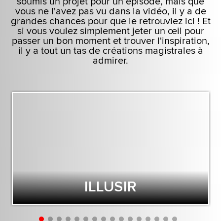
soumis un projet pour un épisode, mais que
optionnels ne seront appliqués qu'avec votre
vous ne l'avez pas vu dans la vidéo, il y a de
permission.
grandes chances pour que le retrouviez ici ! Et
si vous voulez simplement jeter un œil pour
Vous pouvez consulter tous les détails sur notre
passer un bon moment et trouver l'inspiration,
il y a tout un tas de créations magistrales à
utilisation des cookies et modifier vos
admirer.
préférences dans le menu "Paramètres" ci-
dessous.
ILLUSIR