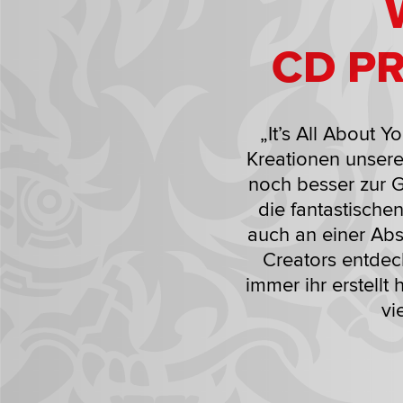
CD P
„It’s All About Y
Kreationen unsere
noch besser zur G
die fantastische
auch an einer Abs
Creators entdeck
immer ihr erstellt
vi