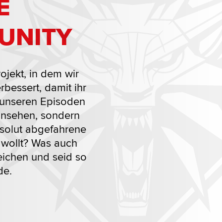
E
UNITY
rojekt, in dem wir
bessert, damit ihr
n unseren Episoden
 ansehen, sondern
bsolut abgefahrene
n wollt? Was auch
reichen und seid so
de.